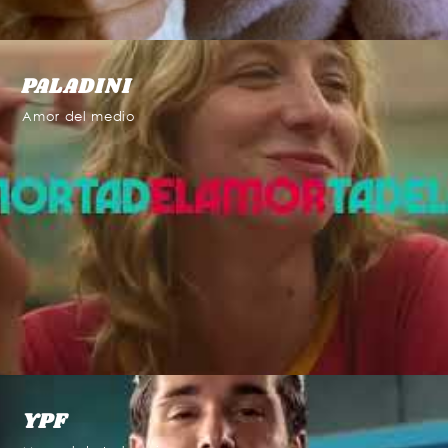
PALADINI
Amor del medio
YPF