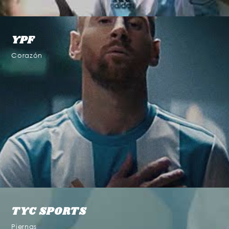
YPF
Corazón
TYC SPORTS
Piernas